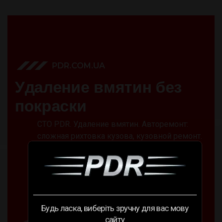
PDR.COM.UA
У
д
а
л
е
н
и
е
в
м
я
т
и
н
б
е
з
п
о
к
р
а
с
к
и
СТО PDR. Удаление вмятин. Авторемонт:
сложная рихтовка кузова, кузовной ремонт.
Удалить вмятину на машине быстро и
качественно.
Будь ласка, виберіть зручну для вас мову
сайту