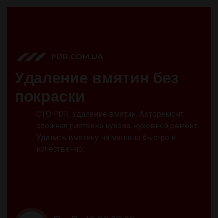
PDR.COM.UA
У
д
а
л
е
н
и
е
в
м
я
т
и
н
б
е
з
п
о
к
р
а
с
к
и
СТО PDR. Удаление вмятин. Авторемонт:
сложная рихтовка кузова, кузовной ремонт.
Удалить вмятину на машине быстро и
качественно.