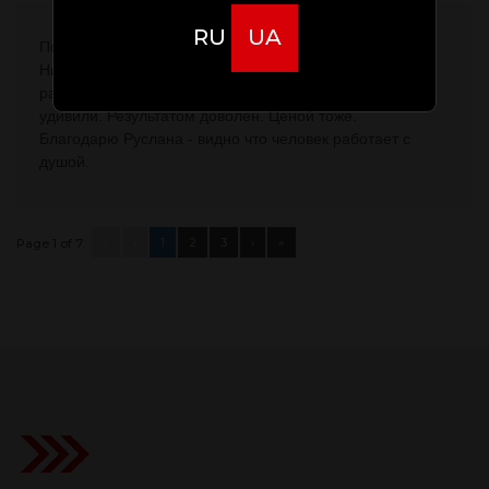
RU
UA
Подъехал узнать цену устранения вмятины порога.
Ни минуты не ждал. Оценили и сразу же взяли в
работу. Устранили в течение часа, чем меня очень
удивили. Результатом доволен. Ценой тоже.
Благодарю Руслана - видно что человек работает с
душой.
«
‹
1
2
3
›
»
Page 1 of 7: