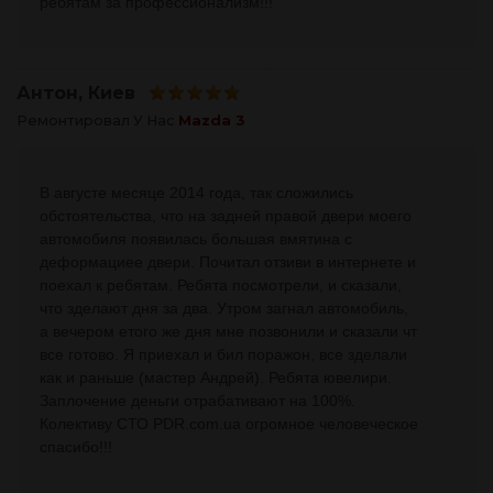
ребятам за профессионализм!!!
Антон
, Киев
Ремонтировал У Нас
Mazda 3
В августе месяце 2014 года, так сложились
обстоятельства, что на задней правой двери моего
автомобиля появилась большая вмятина с
деформациее двери. Почитал отзиви в интернете и
поехал к ребятам. Ребята посмотрели, и сказали,
что зделают дня за два. Утром загнал автомобиль,
а вечером етого же дня мне позвонили и сказали чт
все готово. Я приехал и бил поражон, все зделали
как и раньше (мастер Андрей). Ребята ювелири.
Заплочение деньги отрабативают на 100%.
Колективу СТО PDR.com.ua огромное человеческое
спасибо!!!