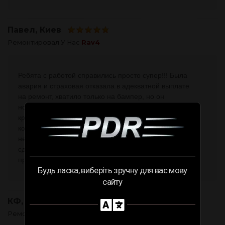
Павел
, Киев
Ремонтировал У Нас
Rav4
Ребята с работой справились просто супер!!! Была
авария и страховая отказала в адекватной выплате
на ремонт, хватило только на бампер, но он
нормально не вставал из-за подогнутого заднего
крыла, в районе рёбра жесткости и защелки в
которую должен защелкиватся бампер. Отказали в
нескольких местах в данной работе, а ребята все
сделали за два часа! Вмятины нет, краска на месте,
просто супер! Рекомендую!
Будь ласка, виберіть зручну для вас мову
сайту
КФ
, Киев
Ремонтировал У Нас
KIA Cerato