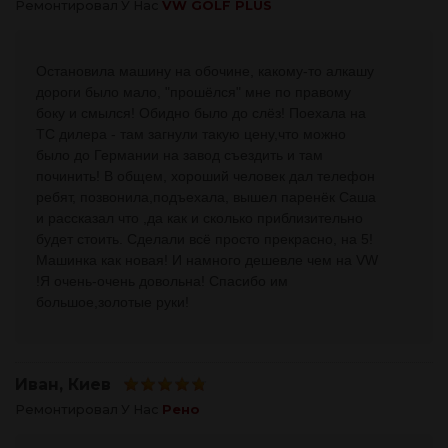
Ремонтировал У Нас
VW GOLF PLUS
Остановила машину на обочине, какому-то алкашу
дороги было мало, "прошёлся" мне по правому
боку и смылся! Обидно было до слёз! Поехала на
ТС дилера - там загнули такую цену,что можно
было до Германии на завод съездить и там
починить! В общем, хороший человек дал телефон
ребят, позвонила,подъехала, вышел паренёк Саша
и рассказал что ,да как и сколько приблизительно
будет стоить. Сделали всё просто прекрасно, на 5!
Машинка как новая! И намного дешевле чем на VW
!Я очень-очень довольна! Спасибо им
большое,золотые руки!
Иван
, Киев
Ремонтировал У Нас
Рено