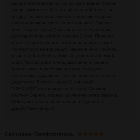
Была вмятина возле ручки, на краю задней правой
двери. Думал все, без "малярки" не обойтись...но
тут друг посоветовал заехать к ребятам которые
восстанавливали капот на его машинке. Говорит
типо :"творят чудеса") созвонился я с Русланом,
договорился на субботу, к часам 9 утра. Приехал,
мастер Сергей оценил вмятину на улице, сказал
что без проблем все решит. Заехал в бокс - робота
закипела) Коллектив дружный, угощали чашечкой
кофе. Мастер работал над вмятиной, и заодно
травил какие-то веселые истории, анекдоты.
Обстановка "домашняя", что не спросишь - на все
дадут ответ. В итоге, через 40 мин моей
"УЖАСНОЙ" вмятины как не бывало! Спасибо
мастеру Сергею, и всему коллективу этого сервиса.
Работу выполняют качественно, не дорого, с
душой) Рекомендую!
Светлана
, Симферополь