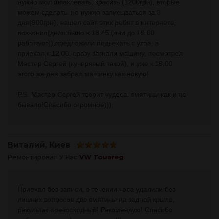
нужно мол шпаклевать, красить (1200грн), вторые
можем сделать. но нужно записываться за 3
дня(900грн), нашел сайт этих ребят в интернете,
позвонил(дело было в 18.45.(они до 19.00
работают)),предложили подьехать с утра, я
приехал,к 12.00, сразу загнали машину, посмотрел
Мастер Сергей (кучерявый такой), и уже к 19.00
этого же дня забрал машинку как новую!
P.S. Мастер Сергей творит чудеса. вмятины как и не
бывало!Спасибо огромное)))
Виталий
, Киев
Ремонтировал У Нас
VW Touareg
Приехал без записи, в течении часа удалили без
лишних вопросов две вмятины на задней крыле,
результат превосходный! Рекомендую! Спасибо