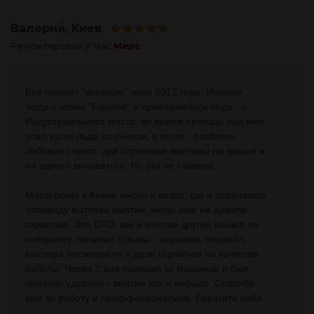
Валерий
, Киев
Ремонтировал У Нас
Мерс
Все помнят "веселую" зиму 2012 года. Именно
тогда с моим "Емелей" и приключилась беда - с
Индустриального моста, во время проезда под ним,
упал кусок льда со снегом, в итоге - разбитое
лобовое стекло, две огромные вмятины на крыше и
ни одного виноватого. Но это не главное.
Мастерских в Киеве много и везде, где я спрашивал
поповоду вытяжки вмятин, нигде мне не давали
гарантию. Это СТО, как и многие другие нашел по
интернету, почитал отзывы - хорошие, подехал,
мастера посмотрели и дали гарантию на качество
работы. Через 2 дня приехал за машиной и был
приятно удивлен - вмятин как и небыло. Спасиба
вам за роботу и проффесионализм. Берегите себя.