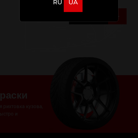
RU
UA
Отправить
р
а
с
к
и
я рихтовка кузова,
ыстро и