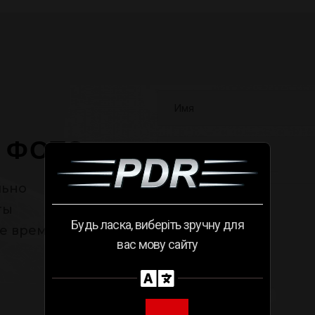
 ФОТО
льно
ты
Будь ласка, виберіть зручну для
е время.
вас мову сайту