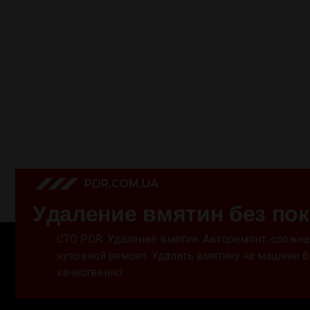
PDR.COM.UA
У
д
а
л
е
н
и
е
в
м
я
т
и
н
б
е
з
п
о
к
СТО PDR. Удаление вмятин. Авторемонт: сложна
кузовной ремонт. Удалить вмятину на машине б
качественно.