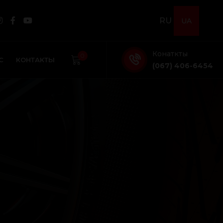
RU
UA
Конаткты
0
С
КОНТАКТЫ
(067) 406-6454