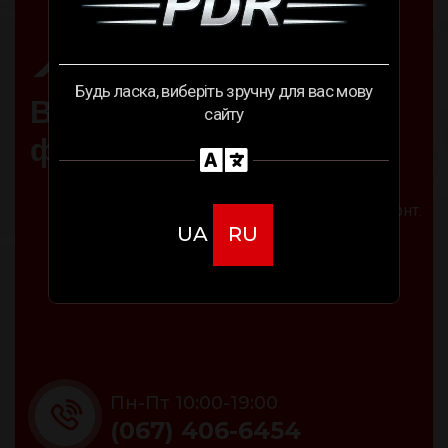
PDR.COM.UA
Будь ласка, виберіть зручну для вас мову
В
и
д
а
л
е
н
н
я
в
м
'
я
т
и
н
б
е
з
сайту
ф
а
р
б
у
в
а
н
н
я
СТО PDR. Видалення вм'ятин. Авторемонт:
складне рихтування кузова, кузовний ремонт.
UA
RU
Видалити вм'ятину на машині швидко та
якісно.
Пн-Пт 10:00-19:00
(067) 406-6454